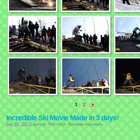
1
2
►
Incredible Ski Movie Made in 3 days!
Авг 30, 2010
автор
Petrovich
.
Комментировать