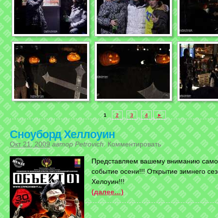
1
2
3
4
►
Сноуборд Хеллоуин
Окт 21, 2009
автор
Petrovich
.
Комментировать
Представляем вашему вниманию само
событие осени!!! Открытие зимнего сез
Хелоуин!!!
(далее…)