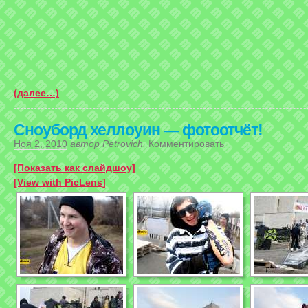
(далее…)
Сноуборд хеллоуин — фотоотчёт!
Ноя 2, 2010
автор
Petrovich
.
Комментировать
[Показать как слайдшоу]
[View with PicLens]