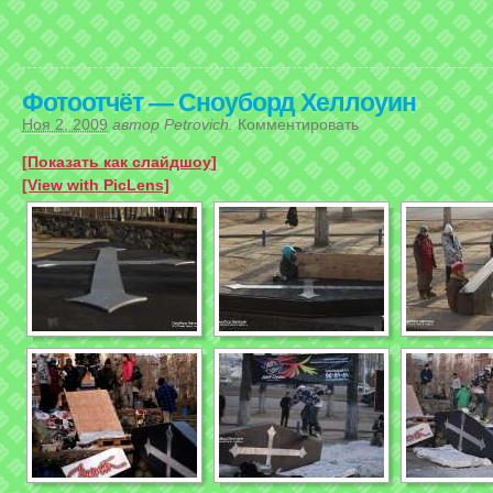
Фотоотчёт — Сноуборд Хеллоуин
Ноя 2, 2009
автор
Petrovich
.
Комментировать
[Показать как слайдшоу]
[View with PicLens]