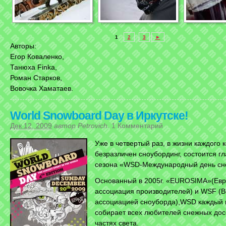
1
2
3
►
Авторы:
Егор Коваленко,
Танюха Finka,
Роман Старков,
Вовочка Хаматаев.
World Snowboard Day в Иркутске!
Дек 12, 2009
автор
Petrovich
.
1 Комментарий
Уже в четвертый раз, в жизни каждого 
безразличен сноубординг, состоится г
сезона «WSD-Международный день сн
Основанный в 2005г. «EUROSIMA»(Евр
ассоциация производителей) и WSF (
ассоциацией сноуборда),WSD каждый 
собирает всех любителей снежных дос
частях света.