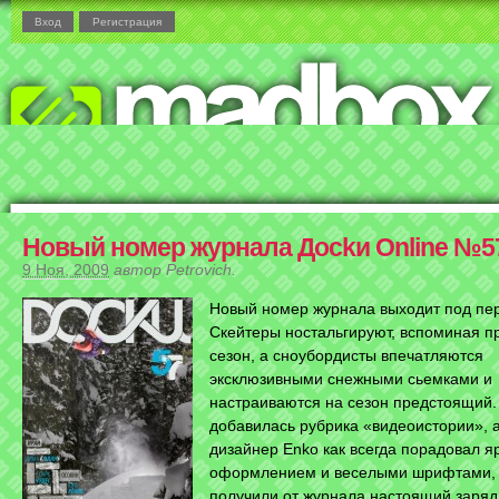
Вход
Регистрация
Новый номер журнала Досkи Оnline №57
9 Ноя, 2009
автор
Petrovich
.
Новый номер журнала выходит под пер
Скейтеры ностальгируют, вспоминая 
сезон, а сноубордисты впечатляются
эксклюзивными снежными сьемками и
настраиваются на сезон предстоящий.
добавилась рубрика «видеоистории», 
дизайнер Enko как всегда порадовал я
оформлением и веселыми шрифтами, 
получили от журнала настоящий заряд