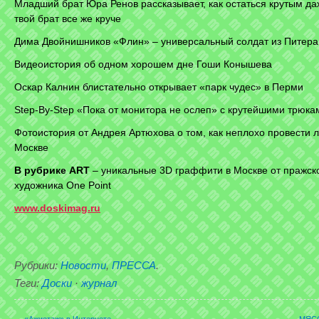
Младший брат Юра Ренов рассказывает, как остаться крутым да
твой брат все же круче
Дима Двойнишников «Флин» – универсальный солдат из Питера
Видеоистория об одном хорошем дне Гоши Конышева
Оскар Калнин блистательно открывает «парк чудес» в Перми
Step-By-Step «Пока от монитора не ослеп» с крутейшими трюка
Фотоистория от Андрея Артюхова о том, как неплохо провести л
Москве
В рубрике ART
– уникальные 3D граффити в Москве от пражск
художника One Point
www.doskimag.ru
Рубрики:
Новости
,
ПРЕССА
.
Теги:
Доски
·
журнал
←
«Ажиотаж» в Интернете
МЯСО